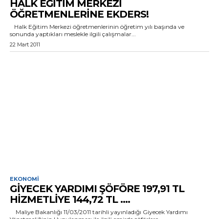
HALK EĞITIM MERKEZI
ÖĞRETMENLERINE EKDERS!
Halk Eğitim Merkezi öğretmenlerinin öğretim yılı başında ve
sonunda yaptıkları meslekle ilgili çalışmalar...
22 Mart 2011
EKONOMI
GIYECEK YARDIMI ŞÖFÖRE 197,91 TL
HIZMETLIYE 144,72 TL ….
Maliye Bakanlığı 11/03/2011 tarihli yayınladığı Giyecek Yardımı