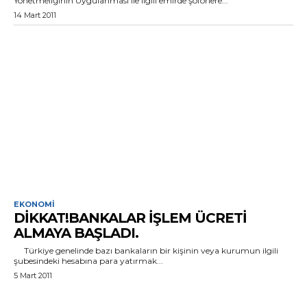
Yönetmeliğinin Uygulanması ile ilgili emirde şöförlere...
14 Mart 2011
EKONOMI
DIKKAT!BANKALAR İŞLEM ÜCRETI
ALMAYA BAŞLADI.
Türkiye genelinde bazı bankaların bir kişinin veya kurumun ilgili
şubesindeki hesabına para yatırmak...
5 Mart 2011