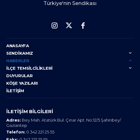
Türkiye'nin Sendikası
ANASAYFA
SENDIKAMIZ
HABERLER
İLÇE TEMSILCILIKLERI
DUYURULAR
KÖŞE YAZILARI
İLETIŞIM
İLETIŞIM BILGILERI
Adres:
Bey Mah. Atatürk Bul. Çınar Apt. No:12/5 Şahinbey/
Gaziantep
Telefon:
0 342 221 25 55
Faks:
0 342 221 25 55