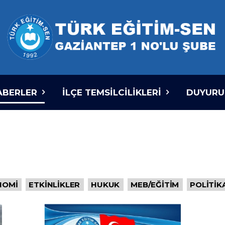
ABERLER
İLÇE TEMSILCILIKLERI
DUYURU
NOMI
ETKINLIKLER
HUKUK
MEB/EĞITIM
POLITIK