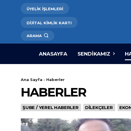
ÜYELİK İŞLEMLERİ
DİJİTAL KİMLİK KARTI
ARAMA
ANASAYFA
SENDIKAMIZ
H
Ana Sayfa
Haberler
HABERLER
ŞUBE / YEREL HABERLER
DILEKÇELER
EKO