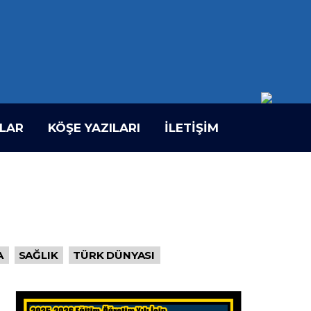
LAR
KÖŞE YAZILARI
İLETIŞIM
A
SAĞLIK
TÜRK DÜNYASI